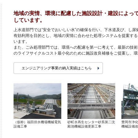
地域の実情、環境に配慮した施設設計・建設によっ
しています。
上水道部門では“安全でおいしい水”の確保を行い、下水道及び、し
有効利用を目的とし、地域の実情に合わせた処理システムを提案する
います。
また、ごみ処理部門では、環境への配慮を第一に考えて、最新の技術
のライフサイクルコスト最小化のために施設改良補修をご提案し、環
エンジニアリング事業の納入実績はこちら
（仮称）福田排水機場機械電気
砂町水再生センター砂系第二沈
豊岡市浄
設備工事
殿池機械設備更新工事
機械設備