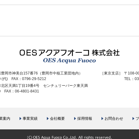
上下水道施設、ごみ処理設備などの公共工事はプラントエン
ジニアリングOESアクアフオーコ
豊岡市神美台157番76（豊岡市中核工業団地内）
［東京支店］
〒108-
0 (代)
FAX：0796-29-5212
TEL：03
市北区天満1丁目19番4号 センチュリーパーク東天満
30
FAX：06-4801-8431
業案内
事業実績
会社概要
採用情報
お問合わせ