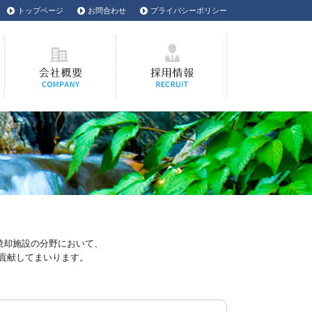
トップページ
お問合わせ
プライバシーポリシー
、
兵庫県豊岡市OESアクアフオ
プラントエンジニアリング
公
ーコの会社概要
OESアクアフオーコの就職採
用情報
焼却施設の分野において、
貢献してまいります。