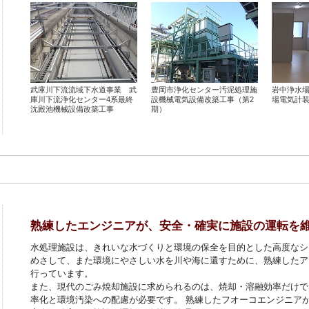
武庫川下流流域下水道事業 武
豊岡市浄化センター汚泥処理施
岩中浄水
庫川下流浄化センター4系最終
設機械電気設備改築工事（第2
場電気計
沈殿池機械設備改築工事
期）
熟練したエンジニアが、安全・確実に施設の運転を
水処理施設は、きれいな水づくりと環境の保全を目的とした高度なシ
めさして、また環境にやさしい水を川や海に還すために、熟練したア
行っています。
また、現代のごみ焼却施設に求められるのは、焼却・溶融効率だけで
率化と環境汚染への配慮が必要です。 熟練したフオーコエンジニア